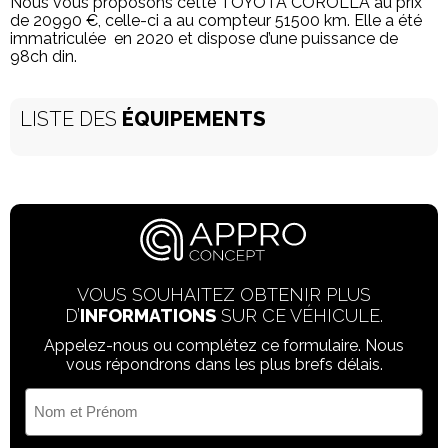
Nous vous proposons cette TOYOTA COROLLA au prix
de 20990 €, celle-ci a au compteur 51500 km. Elle a été
immatriculée en 2020 et dispose d’une puissance de
98ch din.
LISTE DES
ÉQUIPEMENTS
VOUS SOUHAITEZ OBTENIR PLUS
D’
INFORMATIONS
SUR CE VÉHICULE.
Appelez-nous ou complétez ce formulaire. Nous
vous répondrons dans les plus brefs délais.
Nom
et
Prénom