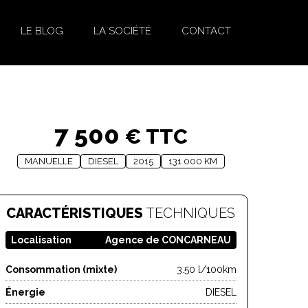
LE BLOG
LA SOCIÉTÉ
CONTACT
7 500
€ TTC
MANUELLE
DIESEL
2015
131 000 KM
CARACTÉRISTIQUES
TECHNIQUES
Localisation
Agence de CONCARNEAU
Consommation (mixte)
3.50 l/100km
Énergie
DIESEL