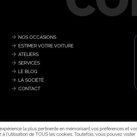
NOS OCCASIONS
ESTIMER VOTRE VOITURE
ATELIERS
SERVICES
LE BLOG
LA SOCIÉTÉ
CONTACT
|
POLITIQUE DE CONFIDENTIALITÉ
|
© 2026 CONCEPTION & DÉVELOPPEMENT
NETAO®
|
TO
l'expérience la plus pertinente en mémorisant vos préférences et vo
z à l'utilisation de TOUS les cookies. Toutefois, vous pouvez visiter