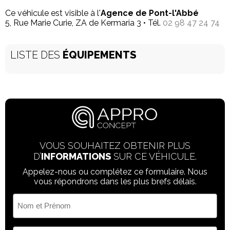
Ce véhicule est visible à l'
Agence de Pont-l'Abbé
5, Rue Marie Curie, ZA de Kermaria 3 • Tél.
02 98 47 24 74
LISTE DES
ÉQUIPEMENTS
VOUS SOUHAITEZ OBTENIR PLUS
D’
INFORMATIONS
SUR CE VÉHICULE.
Appelez-nous ou complétez ce formulaire. Nous
vous répondrons dans les plus brefs délais.
Nom
et
Prénom
(Nécessaire)