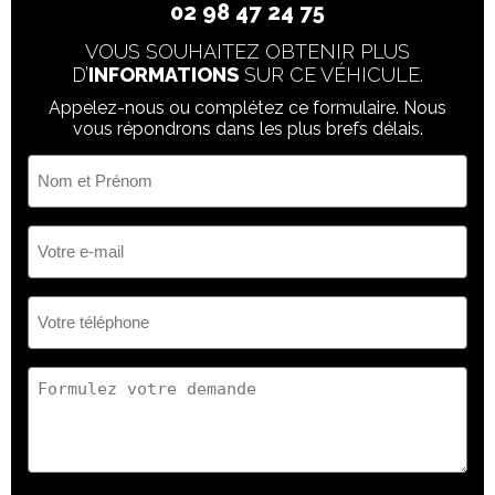
02 98 47 24 75
VOUS SOUHAITEZ OBTENIR PLUS
D’
INFORMATIONS
SUR CE VÉHICULE.
Appelez-nous ou complétez ce formulaire. Nous
vous répondrons dans les plus brefs délais.
Nom
et
Prénom
(Nécessaire)
Votre
e-
mail
(Nécessaire)
Votre
téléphone
(Nécessaire)
Votre
demande
(Nécessaire)