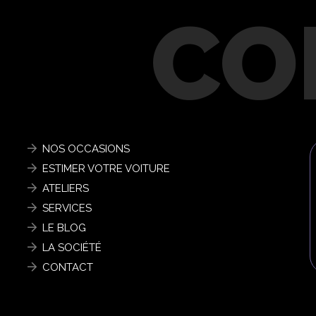
« Confort », « Sport » et « Individual »
t disques perforés
NOS OCCASIONS
ESTIMER VOTRE VOITURE
ATELIERS
SERVICES
LE BLOG
 ARTICO
LA SOCIÉTÉ
CONTACT
rale arrière
titane et argent