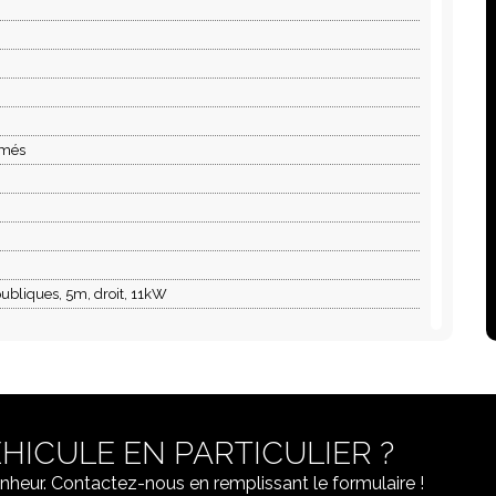
omés
ubliques, 5m, droit, 11kW
 insert chromé
HICULE EN PARTICULIER ?
nheur. Contactez-nous en remplissant le formulaire !
harbons actifs contre la poussière, la suie et le pollen