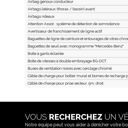
Airbag genoux conducteur
Airbags latéraux (thorax / bassin) avant
Airbags rideaux
Attention Assist : système de détection de somnolence
Avertisseur de franchissement de ligne actif
Baguettes de ligne de ceinture et entourages de vitres chr
Baguettes de seuil avec monogramme "Mercedes-Benz"
Boîte à gants éclairée
Boîte de vitesses à double embrayage 8G-DCT
Buses de ventilation noires avec cerclage chromé
Câble de charge pour boîtier mural et bornes de recharge p
Câble de charge pour prise secteur, 5m, droit
Calandre diamant avec pastilles chromées et lamelle avec
Caméra de recul avec lignes de guidage
Capot moteur actif pour la protection des piétons
Chargeur embarqué 3,7kW
VOUS
RECHERCHEZ
UN VÉ
Ciel de pavillon en tissu noir
Notre équipe peut vous aider à dénicher votre bo
Climatisation automatique THERMATIC à 1 zone avec filtre à c