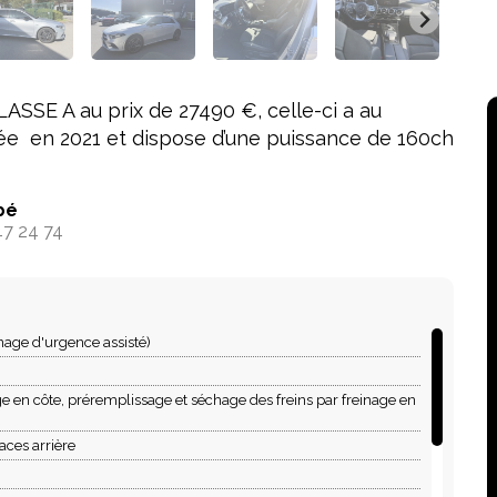
SE A au prix de 27490 €, celle-ci a au
ée en 2021 et dispose d’une puissance de 160ch
bé
47 24 74
nage d'urgence assisté)
n côte, préremplissage et séchage des freins par freinage en
aces arrière