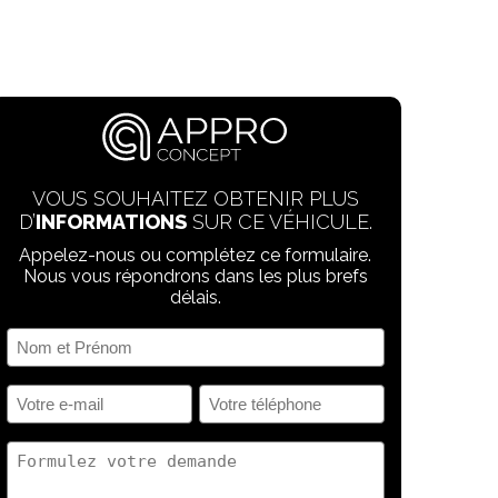
VOUS SOUHAITEZ OBTENIR PLUS
D’
INFORMATIONS
SUR CE VÉHICULE.
Appelez-nous ou complétez ce formulaire.
Nous vous répondrons dans les plus brefs
délais.
Nom
et
Prénom
Votre
Votre
(Nécessaire)
e-
téléphone
mail
(Nécessaire)
Votre
(Nécessaire)
demande
(Nécessaire)