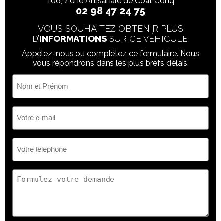
106, Zone Artisanale de Coat Conq
02 98 47 24 75
VOUS SOUHAITEZ OBTENIR PLUS
D’
INFORMATIONS
SUR CE VÉHICULE.
Appelez-nous ou complétez ce formulaire. Nous
vous répondrons dans les plus brefs délais.
Nom
et
Prénom
(Nécessaire)
Votre
e-
mail
(Nécessaire)
Votre
téléphone
(Nécessaire)
Votre
demande
(Nécessaire)