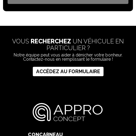
Sièges avant chauffants
Sièges avant ventilés
Système d?alerte de collision frontale (FCW)
Système de surveillance du conducteur (DMS)
TJA - assistant embouteillage
VOUS
RECHERCHEZ
UN VÉHICULE EN
Toit ouvrant panoramique
PARTICULIER ?
TSR - Reconnaissance des panneaux de signalisation
Notre équipe peut vous aider à dénicher votre bonheur.
Contactez-nous en remplissant le formulaire !
Vitres arrière surteintées
Vitres AV acoustique
ACCÉDEZ AU FORMULAIRE
Volant chauffant
CONCARNEAU