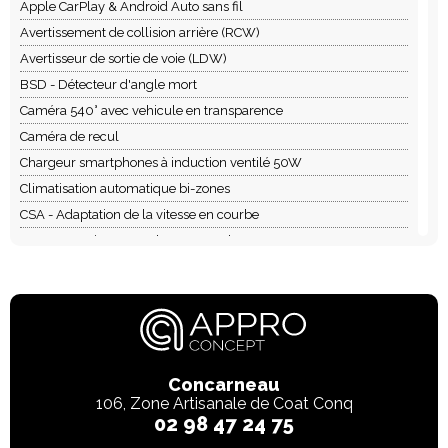
Apple CarPlay & Android Auto sans fil
Avertissement de collision arrière (RCW)
Avertisseur de sortie de voie (LDW)
BSD - Détecteur d'angle mort
Caméra 540° avec vehicule en transparence
Caméra de recul
Chargeur smartphones à induction ventilé 50W
Climatisation automatique bi-zones
CSA - Adaptation de la vitesse en courbe
DOW- Avertissement d'ouverture de porte
Eclairage d'ambiance multicolore
Ecran 14.8''
Ecran conducteur 10,3''
Entrée et démarrage sans clé
Feux antibrouillard avant
Concarneau
Filtre à air - Niveau N95
106, Zone Artisanale de Coat Conq
02 98 47 24 75
Frein de stationnement électrique avec Autohold