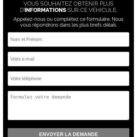
FVSA - Avertissement au départ du véhicule devant
VOUS SOUHAITEZ OBTENIR PLUS
Gestion intelligente des feux de route (IHC)
D’
INFORMATIONS
SUR CE VÉHICULE.
Hayon électrique
Appelez-nous ou complétez ce formulaire. Nous
Intérieur noir
vous répondrons dans les plus brefs délais.
Jantes alliage 19''
Nom
Maintien dans la voie d'urgence (ELK)
et
Prénom
MCB - Freinage multicollision
(Nécessaire)
Votre
Peinture blanc Khaki
e-
Phares Full LED
mail
Rails de toit
(Nécessaire)
Votre
téléphone
RCTB - freinage du trafic transversal arrière
(Nécessaire)
Régulateur de vitesse adaptatif ACC
Votre
Régulateur de vitesse intelligent
demande
Rétroviseur intérieur électrochrome
(Nécessaire)
Rétroviseurs extérieurs chauffants et rabattables électriquement
Sellerie cuir synthétique
Siège conducteur réglable électrique 10 voies avec mémoire
Siège passager réglable dans 6 directions