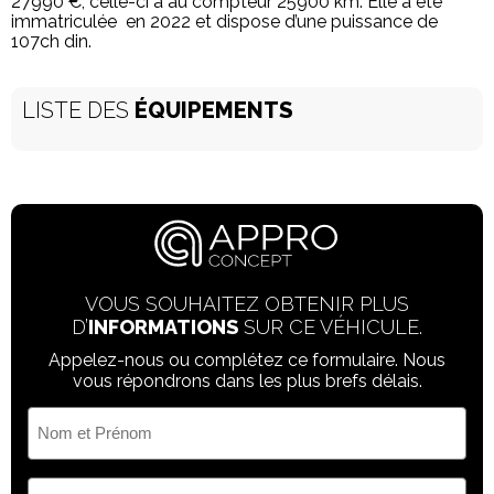
27990 €, celle-ci a au compteur 25900 km. Elle a été
immatriculée en 2022 et dispose d’une puissance de
107ch din.
LISTE DES
ÉQUIPEMENTS
VOUS SOUHAITEZ OBTENIR PLUS
D’
INFORMATIONS
SUR CE VÉHICULE.
Appelez-nous ou complétez ce formulaire. Nous
vous répondrons dans les plus brefs délais.
Nom
et
Prénom
(Nécessaire)
Votre