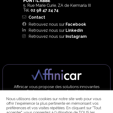
PONT-L'ABBÉ
5, Rue Marie Curie, ZA de Kermaria III
Tél.
02 98 47 24 74
Contact
Retrouvez nous sur
Facebook
Retrouvez nous sur
Linkedin
Retrouvez nous sur
Instagram
Affinicar vous propose des solutions innovantes
d'autogarantie pour votre véhicule
Nous utilisons des cookies sur notre site web pour vous
EN SAVOIR PLUS
offrir l'expérience la plus pertinente en mémorisant vos
préférences et vos visites répétées. En cliquant sur "Tout
accepter", vous consentez à l'utilisation de TOUS les