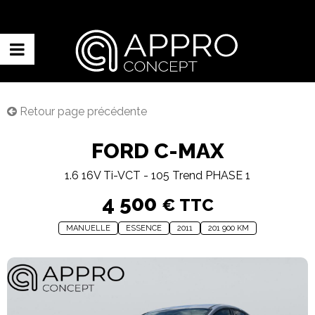
Retour page précédente
FORD C-MAX
1.6 16V Ti-VCT - 105 Trend PHASE 1
4 500
€ TTC
MANUELLE
ESSENCE
2011
201 900 KM