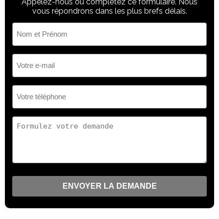
Appelez-nous ou complétez ce formulaire. Nous
vous répondrons dans les plus brefs délais.
Nom
et
Prénom
(Nécessaire)
Votre
e-
mail
(Nécessaire)
Votre
téléphone
(Nécessaire)
Votre
demande
(Nécessaire)