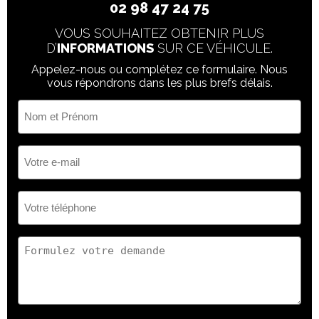
02 98 47 24 75
VOUS SOUHAITEZ OBTENIR PLUS
D’
INFORMATIONS
SUR CE VÉHICULE.
Appelez-nous ou complétez ce formulaire. Nous
vous répondrons dans les plus brefs délais.
Nom
et
Prénom
(Nécessaire)
Votre
e-
mail
(Nécessaire)
Votre
téléphone
(Nécessaire)
Votre
demande
(Nécessaire)