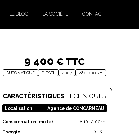
LE BLOG
LA SOCIÉTÉ
CONTACT
9 400
€ TTC
AUTOMATIQUE
DIESEL
2007
280 000 KM
CARACTÉRISTIQUES
TECHNIQUES
Localisation
Agence de CONCARNEAU
Consommation (mixte)
8.10 l/100km
Énergie
DIESEL