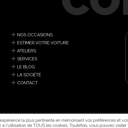
NOS OCCASIONS
ESTIMER VOTRE VOITURE
ATELIERS
SERVICES
LE BLOG
LA SOCIÉTÉ
CONTACT
|
POLITIQUE DE CONFIDENTIALITÉ
|
© 2026 CONCEPTION & DÉVELOPPEMENT
NETAO®
|
TO
l'expérience la plus pertinente en mémorisant vos préférences et vo
z à l'utilisation de TOUS les cookies. Toutefois, vous pouvez visiter