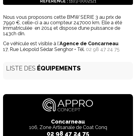
RÉFÉRENCE :
1103-0002121
Nous vous proposons cette BMW SERIE 3 au prix de
7990 €, celle-ci a au compteur 247000 km. Elle a été
immatriculée en 2014 et dispose d’une puissance de
143ch din.
Ce véhicule est visible à l'
Agence de Concarneau
17, Rue Léopold Sédar Senghor • Tél.
02 98 47 24 75
LISTE DES
ÉQUIPEMENTS
Concarneau
106, Zone Artisanale de Coat Conq
02 98 47 24 75