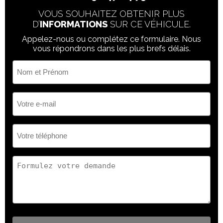
VOUS SOUHAITEZ OBTENIR PLUS
D’
INFORMATIONS
SUR CE VÉHICULE.
Appelez-nous ou complétez ce formulaire. Nous
vous répondrons dans les plus brefs délais.
Nom
et
Prénom
(Nécessaire)
Votre
e-
mail
(Nécessaire)
Votre
téléphone
(Nécessaire)
Votre
demande
(Nécessaire)