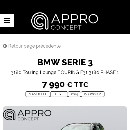
Retour page précédente
BMW SERIE 3
318d Touring Lounge TOURING F31 318d PHASE 1
7 990
€ TTC
MANUELLE
DIESEL
2014
247 000 KM