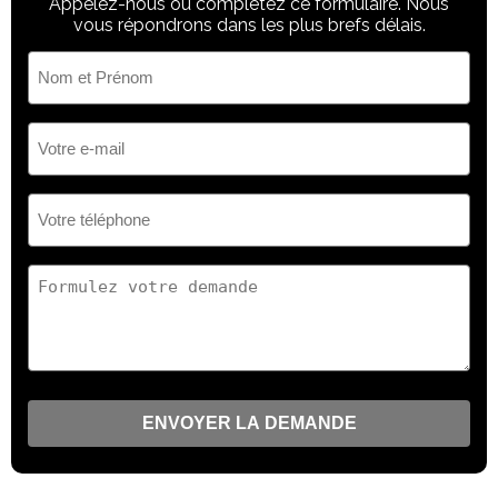
Appelez-nous ou complétez ce formulaire. Nous
vous répondrons dans les plus brefs délais.
Nom
et
Prénom
(Nécessaire)
Votre
e-
mail
(Nécessaire)
Votre
téléphone
(Nécessaire)
Votre
demande
(Nécessaire)