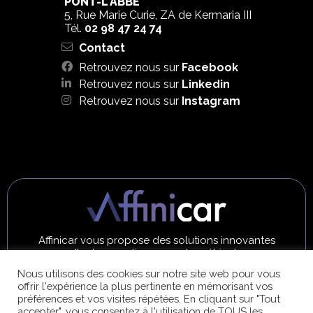
PONT-L'ABBÉ
5, Rue Marie Curie, ZA de Kermaria III
Tél.
02 98 47 24 74
Contact
Retrouvez nous sur
Facebook
Retrouvez nous sur
Linkedin
Retrouvez nous sur
Instagram
Affinicar vous propose des solutions innovantes
d'autogarantie pour votre véhicule
Nous utilisons des cookies sur notre site web pour vous
EN SAVOIR PLUS
offrir l'expérience la plus pertinente en mémorisant vos
préférences et vos visites répétées. En cliquant sur "Tout
accepter", vous consentez à l'utilisation de TOUS les